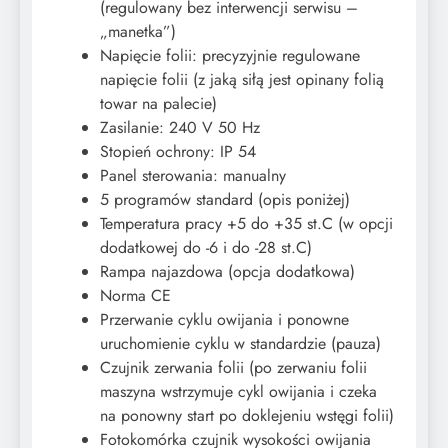
(regulowany bez interwencji serwisu –
„manetka”)
Napięcie folii: precyzyjnie regulowane
napięcie folii (z jaką siłą jest opinany folią
towar na palecie)
Zasilanie: 240 V 50 Hz
Stopień ochrony: IP 54
Panel sterowania: manualny
5 programów standard (opis poniżej)
Temperatura pracy +5 do +35 st.C (w opcji
dodatkowej do -6 i do -28 st.C)
​Rampa najazdowa (opcja dodatkowa)
Norma CE
Przerwanie cyklu owijania i ponowne
uruchomienie cyklu w standardzie (pauza)
Czujnik zerwania folii (po zerwaniu folii
maszyna wstrzymuje cykl owijania i czeka
na ponowny start po doklejeniu wstęgi folii)
Fotokomórka czujnik wysokości owijania