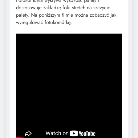
Fotokomórka wykrywa wysokość palety i
dostosowuje zakładkę folii stretch na szczycie
palety. Na poniższym filmie można zobaczyć jak
wyregulować fotokomórkę.