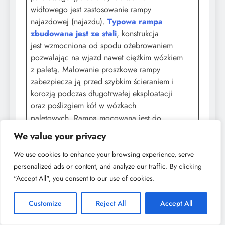
widłowego jest zastosowanie rampy
najazdowej (najazdu).
Typowa rampa
zbudowana jest ze stali
, konstrukcja
jest wzmocniona od spodu ożebrowaniem
pozwalając na wjazd nawet ciężkim wózkiem
z paletą. Malowanie proszkowe rampy
zabezpiecza ją przed szybkim ścieraniem i
korozją podczas długotrwałej eksploatacji
oraz poślizgiem kół w wózkach
paletowych. Rampa mocowana jest do
owijarki śrubą. Po bogach rampy są śruby do
We value your privacy
centrowania rampy. Wysokość rampy można
regulować także śrubami umieszczonymi po
We use cookies to enhance your browsing experience, serve
bokach rampy.
personalized ads or content, and analyze our traffic. By clicking
"Accept All", you consent to our use of cookies.
Wysokość rampy w najwyższym punkcie
wynosi 63 mm (regulacja wysokości +-10
Customize
Reject All
Accept All
mm), długość standardowej rampy wynosi