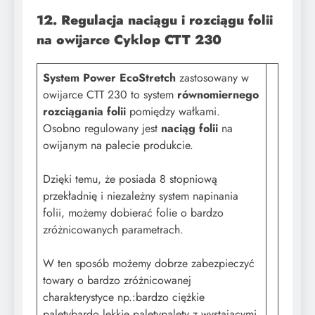
12. Regulacja naciągu i rozciągu folii
na owijarce Cyklop CTT 230
System Power EcoStretch
zastosowany w
owijarce CTT 230 to system
równomiernego
rozciągania folii
pomiędzy wałkami.
Osobno regulowany jest
naciąg folii
na
owijanym na palecie produkcie.
Dzięki temu, że posiada 8 stopniową
przekładnię i niezależny system napinania
folii, możemy dobierać folie o bardzo
zróżnicowanych parametrach.
W ten sposób możemy dobrze zabezpieczyć
towary o bardzo zróżnicowanej
charakterystyce np.:bardzo ciężkie
paletybardo lekkie paletypalety z wystającymi