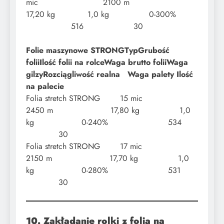
mic 2100 m
17,20 kg 1,0 kg 0-300%
516 30
Folie maszynowe STRONG
Typ
Grubość
folii
Ilość folii na rolce
Waga brutto folii
Waga
gilzy
Rozciągliwość
realna Waga palety Ilość
na palecie
Folia stretch STRONG 15 mic
2450 m 17,80 kg 1,0
kg 0-240% 534
30
Folia stretch STRONG 17 mic
2150 m 17,70 kg 1,0
kg 0-280% 531
30
10. Zakładanie rolki z folią na