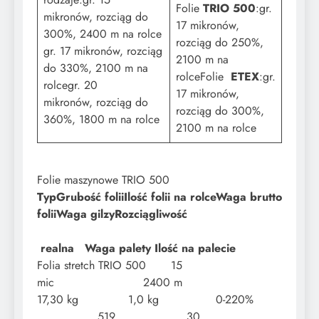
Folie
TRIO 500
:gr.
mikronów, rozciąg do
17 mikronów,
300%, 2400 m na rolce​
rozciąg do 250%,
gr. 17 mikronów, rozciąg
2100 m na
do 330%, 2100 m na
rolceFolie
ETEX
:gr.
rolcegr. 20
17 mikronów,
mikronów, rozciąg do
rozciąg do 300%,
360%, 1800 m na rolce
2100 m na rolce​
Folie maszynowe TRIO 500
Typ
Grubość folii
Ilość folii na rolce
Waga brutto
folii
Waga gilzy
Rozciągliwość
realna Waga palety Ilość na palecie
​Folia stretch TRIO 500 15
mic 2400 m
17,30 kg 1,0 kg 0-220%
519 30