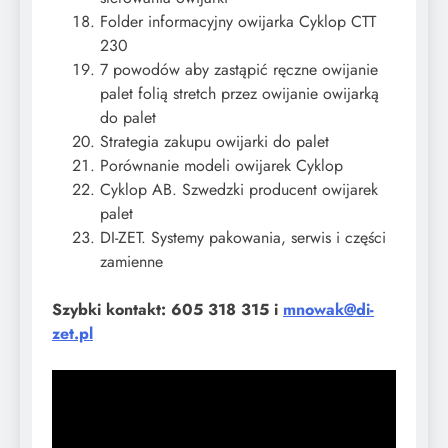
​Folder informacyjny owijarka Cyklop CTT
230
​7 powodów aby zastąpić ręczne owijanie
palet folią stretch przez owijanie owijarką
do palet
​Strategia zakupu owijarki do palet
​Porównanie modeli owijarek Cyklop
​Cyklop AB. Szwedzki producent owijarek
palet
​DI-ZET. Systemy pakowania, serwis i części
zamienne
Szybki kontakt: 605 318 315 i
mnowak@di-
zet.pl