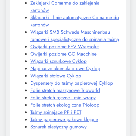
Zaklejarki Comarme do zaklejania
kartonów
Składarki i linie automatyczne Comarme do
kartonów
Wiązarki SMB Schwede Maschinenbau
ramowe i specjalistyczne do spinania taśmą
Owijarki poziome FEV Wrapsolut
Owijarki poziome GG Macchine
Wiązarki sznurkowe Cyklop
Napinacze akumulatorowe Cyklop
Wiązarki stołowe Cyklop
Dyspensery do taśmy papierowej Cyklop
Folie stretch maszynowe Trioworld
Folie stretch ręczne i mini-wrapy
Folie stretch ekologiczne Trioloop
Taśmy spinające PP i PET
Taśmy papierowe pakowe klejące
Sznurek elastyczny gumowy