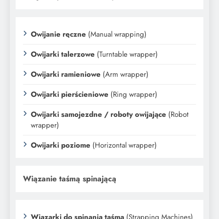
Owijanie ręczne
(Manual wrapping)
Owijarki talerzowe
(Turntable wrapper)
Owijarki ramieniowe
(Arm wrapper)
Owijarki pierścieniowe
(Ring wrapper)
Owijarki samojezdne / roboty owijające
(Robot
wrapper)
Owijarki poziome
(Horizontal wrapper)
Wiązanie taśmą spinającą
Wiązarki do spinania taśmą
(Strapping Machines)