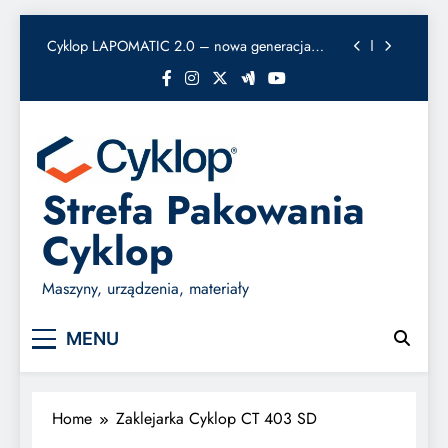
Cyklop LAPOMATIC 2.0 – nowa generacja
dyspensera WAT
Skip
Cyklop OmniStrap 380 – nowa bandownica
to
akumulatorowa
content
Cyklop CT 303 SD – półautomatyczna
zaklejarka kartonów
Cyklop LAPOMATIC 2.0 – nowa generacja
dyspensera WAT
Cyklop OmniStrap 380 – nowa bandownica
akumulatorowa
Strefa Pakowania
Cyklop
Maszyny, urządzenia, materiały
MENU
Home
Zaklejarka Cyklop CT 403 SD