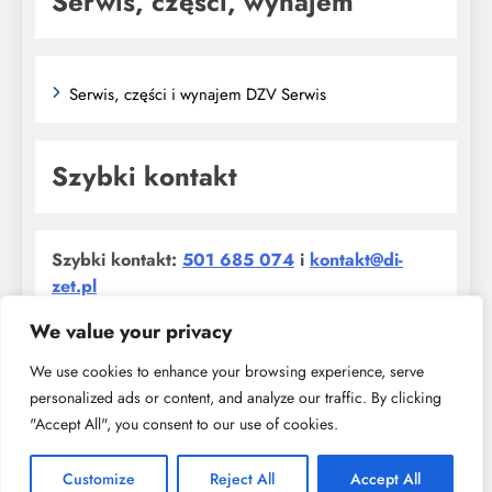
Serwis, części, wynajem
Serwis, części i wynajem DZV Serwis
Szybki kontakt
​Szybki kontakt:
501 685 074
i
kontakt@di-
zet.pl
We value your privacy
We use cookies to enhance your browsing experience, serve
personalized ads or content, and analyze our traffic. By clicking
"Accept All", you consent to our use of cookies.
Digital Newspaper - Multipurpose News WordPress Theme
2026. Powered By
.
BlazeThemes
Customize
Reject All
Accept All