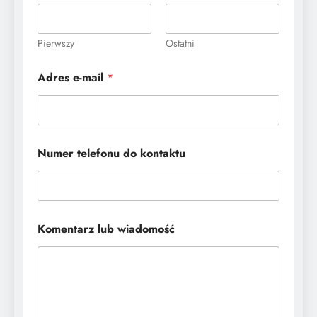
Pierwszy
Ostatni
Adres e-mail
*
w
Numer telefonu do kontaktu
i
a
d
o
m
o
Komentarz lub wiadomość
ś
ć
N
a
z
w